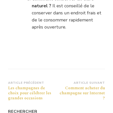
naturel ?
Il est conseillé de le
conserver dans un endroit frais et
de le consommer rapidement
après ouverture.
Navigation
ARTICLE PRÉCÉDENT
ARTICLE SUIVANT
Les champagnes de
Comment acheter du
d’article
choix pour célébrer les
champagne sur Internet
grandes occasions
?
RECHERCHER