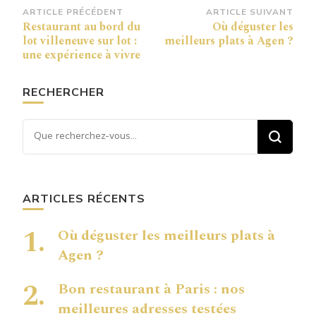
Navigation
ARTICLE PRÉCÉDENT
ARTICLE SUIVANT
Restaurant au bord du
Où déguster les
d’article
lot villeneuve sur lot :
meilleurs plats à Agen ?
une expérience à vivre
RECHERCHER
Vous recherchiez quelque
chose ?
ARTICLES RÉCENTS
Où déguster les meilleurs plats à
Agen ?
Bon restaurant à Paris : nos
meilleures adresses testées