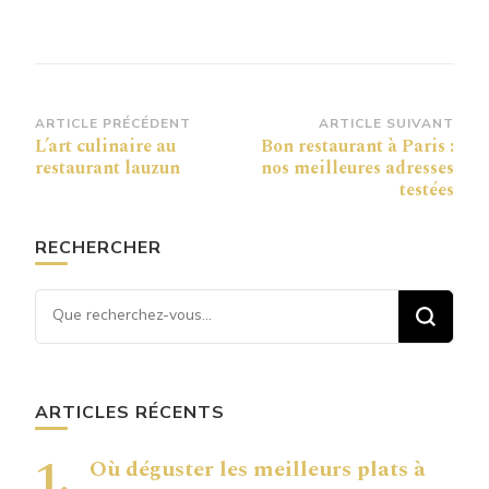
Navigation
ARTICLE PRÉCÉDENT
ARTICLE SUIVANT
L’art culinaire au
Bon restaurant à Paris :
d’article
restaurant lauzun
nos meilleures adresses
testées
RECHERCHER
Vous recherchiez quelque
chose ?
ARTICLES RÉCENTS
Où déguster les meilleurs plats à