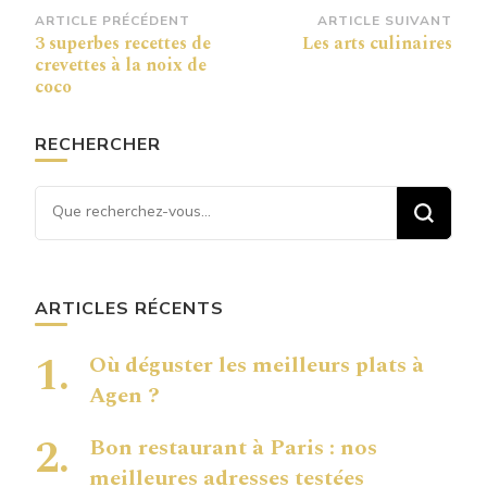
Navigation
ARTICLE PRÉCÉDENT
ARTICLE SUIVANT
3 superbes recettes de
Les arts culinaires
d’article
crevettes à la noix de
coco
RECHERCHER
Vous recherchiez quelque
chose ?
ARTICLES RÉCENTS
Où déguster les meilleurs plats à
Agen ?
Bon restaurant à Paris : nos
meilleures adresses testées