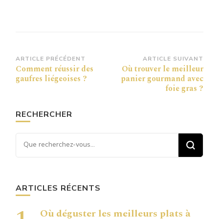
Navigation
ARTICLE PRÉCÉDENT
ARTICLE SUIVANT
Comment réussir des
Où trouver le meilleur
d’article
gaufres liégeoises ?
panier gourmand avec
foie gras ?
RECHERCHER
Vous recherchiez quelque
chose ?
ARTICLES RÉCENTS
Où déguster les meilleurs plats à