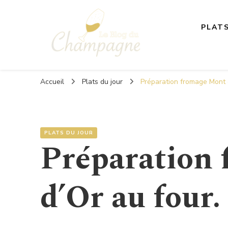
PLAT
Le Blog du Champagne
Accueil
Plats du jour
Préparation fromage Mont d
PLATS DU JOUR
Préparation
d’Or au four.