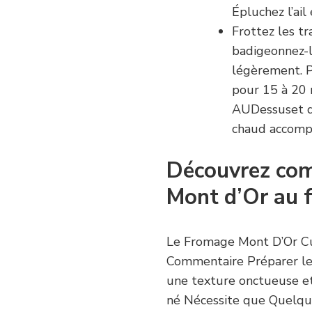
Épluchez l’ail
Frottez les tr
badigeonnez-l
légèrement. P
pour 15 à 20 
AUDessuset qu
chaud accompa
Découvrez com
Mont d’Or au f
Le Fromage Mont D’Or Cui
Commentaire Préparer le
une texture onctueuse et
né Nécessite que Quelqu