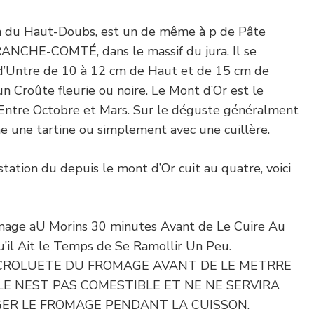
in du Haut-Doubs, est un de même à p de Pâte
CHE-COMTÉ, dans le massif du jura. Il se
d’Untre de 10 à 12 cm de Haut et de 15 cm de
n Croûte fleurie ou noire. Le Mont d’Or est le
Entre Octobre et Mars. Sur le déguste généralment
ne une tartine ou simplement avec une cuillère.
ation du depuis le mont d’Or cuit au quatre, voici
omage aU Morins 30 minutes Avant de Le Cuire Au
Qu’il Ait le Temps de Se Ramollir Un Peu.
CROLUETE DU FROMAGE AVANT DE LE METRRE
LE NEST PAS COMESTIBLE ET NE NE SERVIRA
GER LE FROMAGE PENDANT LA CUISSON.