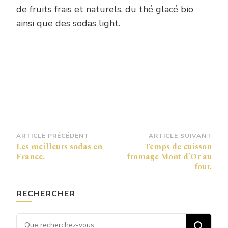
de fruits frais et naturels, du thé glacé bio
ainsi que des sodas light.
Navigation
ARTICLE PRÉCÉDENT
ARTICLE SUIVANT
Les meilleurs sodas en
Temps de cuisson
d’article
France.
fromage Mont d’Or au
four.
RECHERCHER
Vous recherchiez quelque